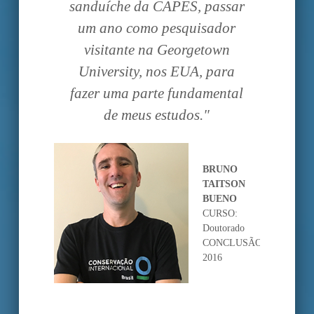
 a
sanduíche da CAPES, passar
pe
niões
um ano como pesquisador
prá
scer
visitante na Georgetown
anal
ional
University, nos EUA, para
fazer uma parte fundamental
de meus estudos."
NA
IMENTA
BRUNO
IBEIRO
TAITSON
URSO:
BUENO
strado
CURSO:
adêmico
Doutorado
ONCLUSÃO:
CONCLUSÃO:
11
2016