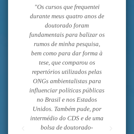
r
"Os cursos que frequentei
"O 
S o
durante meus quatro anos de
soas
doutorado foram
apre
ender
fundamentais para balizar os
cent
 com
rumos de minha pesquisa,
pr
s:
bem como para dar forma à
co
s,
tese, que comparou os
Conv
gos,
repertórios utilizados pelas
e di
es
ONGs ambientalistas para
na 
os,
influenciar políticas públicas
t
gos,
no Brasil e nos Estados
expe
soas
Unidos. Também pude, por
int
r me
intermédio do CDS e de uma
seg
temas
bolsa de doutorado-
proj