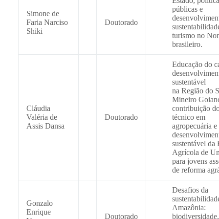
Estado, polític
públicas e
Simone de
desenvolviment
Faria Narciso
Doutorado
sustentabilidad
Shiki
turismo no Nor
brasileiro.
Educação do c
desenvolvimen
sustentável
na Região do S
Mineiro Goiano
Cláudia
contribuição d
Valéria de
Doutorado
técnico em
Assis Dansa
agropecuária e
desenvolvimen
sustentável da 
Agrícola de U
para jovens as
de reforma agrá
Desafios da
sustentabilidad
Gonzalo
Amazônia:
Enrique
Doutorado
biodiversidade,