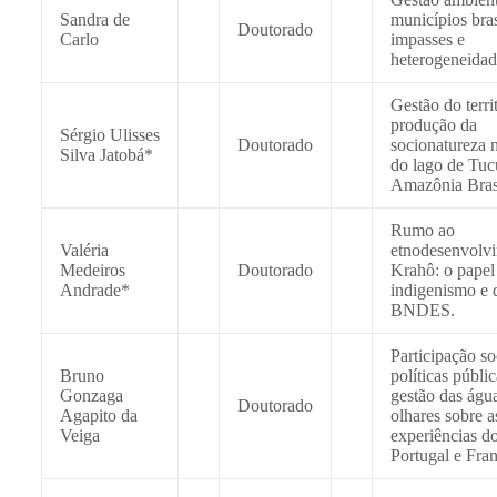
Sandra de
municípios bras
Doutorado
Carlo
impasses e
heterogeneidad
Gestão do territ
produção da
Sérgio Ulisses
Doutorado
socionatureza n
Silva Jatobá*
do lago de Tuc
Amazônia Brasi
Rumo ao
Valéria
etnodesenvolv
Medeiros
Doutorado
Krahô: o papel
Andrade*
indigenismo e 
BNDES.
Participação so
Bruno
políticas públi
Gonzaga
gestão das águ
Doutorado
Agapito da
olhares sobre a
Veiga
experiências do
Portugal e Fran