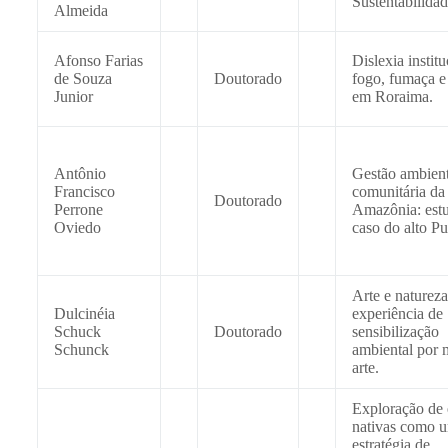
Sustentabilidad
Almeida
Afonso Farias
Dislexia institu
de Souza
Doutorado
fogo, fumaça e
Junior
em Roraima.
Antônio
Gestão ambient
Francisco
comunitária da
Doutorado
Perrone
Amazônia: est
Oviedo
caso do alto Pu
Arte e naturez
Dulcinéia
experiência de
Schuck
Doutorado
sensibilização
Schunck
ambiental por 
arte.
Exploração de 
nativas como 
estratégia de