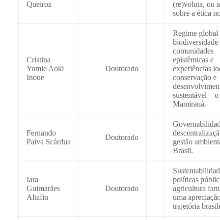
Queiroz
(re)voluta, ou 
sobre a ética n
Regime global
biodiversidade
comunidades
Cristina
epistêmicas e
Yumie Aoki
Doutorado
experiências lo
Inoue
conservação e
desenvolvimen
sustentável – o
Mamirauá.
Governabilidad
Fernando
descentralizaç
Doutorado
Paiva Scárdua
gestão ambient
Brasil.
Sustentabilidad
Iara
políticas públic
Guimarães
Doutorado
agricultura fami
Altafin
uma apreciação
trajetória brasil