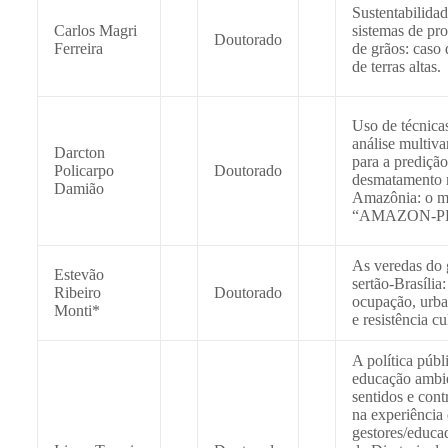
Sustentabilida
Carlos Magri
sistemas de pr
Doutorado
Ferreira
de grãos: caso 
de terras altas.
Uso de técnica
análise multiva
Darcton
para a predição
Policarpo
Doutorado
desmatamento 
Damião
Amazônia: o m
“AMAZON-P
As veredas do 
Estevão
sertão-Brasília:
Ribeiro
Doutorado
ocupação, urba
Monti*
e resistência cu
A política públ
educação ambie
sentidos e cont
na experiência
gestores/educa