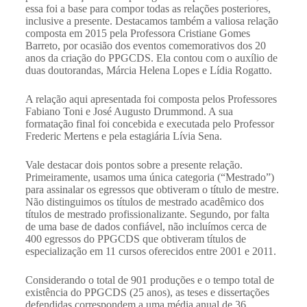
essa foi a base para compor todas as relações posteriores,
inclusive a presente. Destacamos também a valiosa relação
composta em 2015 pela Professora Cristiane Gomes
Barreto, por ocasião dos eventos comemorativos dos 20
anos da criação do PPGCDS. Ela contou com o auxílio de
duas doutorandas, Márcia Helena Lopes e Lídia Rogatto.
A relação aqui apresentada foi composta pelos Professores
Fabiano Toni e José Augusto Drummond. A sua
formatação final foi concebida e executada pelo Professor
Frederic Mertens e pela estagiária Lívia Sena.
Vale destacar dois pontos sobre a presente relação.
Primeiramente, usamos uma única categoria (“Mestrado”)
para assinalar os egressos que obtiveram o título de mestre.
Não distinguimos os títulos de mestrado acadêmico dos
títulos de mestrado profissionalizante. Segundo, por falta
de uma base de dados confiável, não incluímos cerca de
400 egressos do PPGCDS que obtiveram títulos de
especialização em 11 cursos oferecidos entre 2001 e 2011.
Considerando o total de 901 produções e o tempo total de
existência do PPGCDS (25 anos), as teses e dissertações
defendidas correspondem a uma média anual de 36