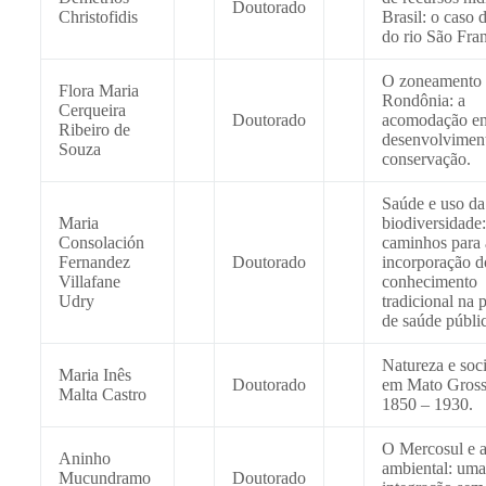
Doutorado
Christofidis
Brasil: o caso 
do rio São Fran
O zoneamento
Flora Maria
Rondônia: a
Cerqueira
Doutorado
acomodação en
Ribeiro de
desenvolviment
Souza
conservação.
Saúde e uso da
Maria
biodiversidade:
Consolación
caminhos para 
Fernandez
Doutorado
incorporação d
Villafane
conhecimento
Udry
tradicional na p
de saúde públi
Natureza e soc
Maria Inês
Doutorado
em Mato Gross
Malta Castro
1850 – 1930.
O Mercosul e a 
Aninho
ambiental: uma
Mucundramo
Doutorado