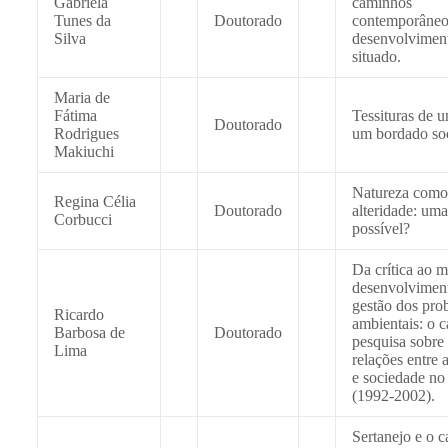
Gabriela
caminhos
Tunes da
Doutorado
contemporâneo
Silva
desenvolvimen
situado.
Maria de
Fátima
Tessituras de u
Doutorado
Rodrigues
um bordado soc
Makiuchi
Natureza como
Regina Célia
Doutorado
alteridade: uma
Corbucci
possível?
Da crítica ao 
desenvolvimen
gestão dos pro
Ricardo
ambientais: o 
Barbosa de
Doutorado
pesquisa sobre
Lima
relações entre 
e sociedade no 
(1992-2002).
Sertanejo e o 