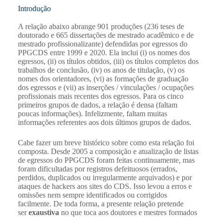
Introdução
A relação abaixo abrange 901 produções (236 teses de
doutorado e 665 dissertações de mestrado acadêmico e de
mestrado profissionalizante) defendidas por egressos do
PPGCDS entre 1999 e 2020. Ela inclui (i) os nomes dos
egressos, (ii) os títulos obtidos, (iii) os títulos completos dos
trabalhos de conclusão, (iv) os anos de titulação, (v) os
nomes dos orientadores, (vi) as formações de graduação
dos egressos e (vii) as inserções / vinculações / ocupações
profissionais mais recentes dos egressos. Para os cinco
primeiros grupos de dados, a relação é densa (faltam
poucas informações). Infelizmente, faltam muitas
informações referentes aos dois últimos grupos de dados.
Cabe fazer um breve histórico sobre como esta relação foi
composta. Desde 2005 a composição e atualização de listas
de egressos do PPGCDS foram feitas continuamente, mas
foram dificultadas por registros defeituosos (errados,
perdidos, duplicados ou irregularmente arquivados) e por
ataques de hackers aos sites do CDS. Isso levou a erros e
omissões nem sempre identificados ou corrigidos
facilmente. De toda forma, a presente relação pretende
ser
exaustiva
no que toca aos doutores e mestres formados