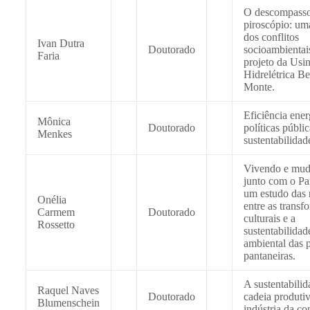
O descompasso
piroscópio: um
dos conflitos
Ivan Dutra
Doutorado
socioambientai
Faria
projeto da Usi
Hidrelétrica Be
Monte.
Eficiência ener
Mônica
Doutorado
políticas públic
Menkes
sustentabilidad
Vivendo e mu
junto com o Pa
um estudo das 
Onélia
entre as transf
Carmem
Doutorado
culturais e a
Rossetto
sustentabilidad
ambiental das 
pantaneiras.
A sustentabilid
Raquel Naves
Doutorado
cadeia produti
Blumenschein
indústria da co