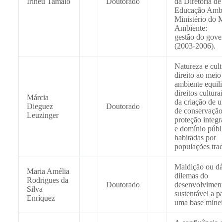
Irineu Tamaio
Doutorado
da Diretoria de
Educação Ambi
Ministério do 
Ambiente:
gestão do gove
(2003-2006).
Natureza e cult
direito ao meio
ambiente equil
direitos cultura
Márcia
da criação de 
Dieguez
Doutorado
de conservação
Leuzinger
proteção integ
e domínio públ
habitadas por
populações trad
Maldição ou dá
Maria Amélia
dilemas do
Rodrigues da
Doutorado
desenvolvimen
Silva
sustentável a pa
Enríquez
uma base minei