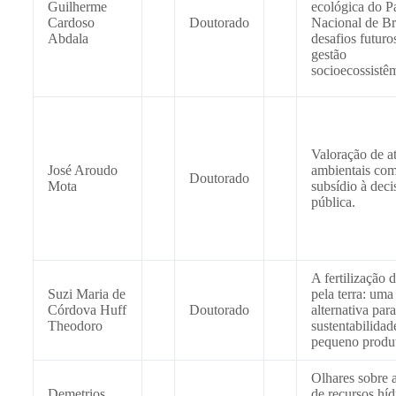
Guilherme
ecológica do P
Cardoso
Doutorado
Nacional de Bra
Abdala
desafios futuro
gestão
socioecossistê
Valoração de a
José Aroudo
ambientais co
Doutorado
Mota
subsídio à deci
pública.
A fertilização d
Suzi Maria de
pela terra: uma
Córdova Huff
Doutorado
alternativa para
Theodoro
sustentabilidad
pequeno produt
Olhares sobre a
Demetrios
de recursos híd