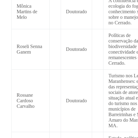
A confluência e
Mônica
ecologia do fo
Martins de
Doutorado
conhecimento 
Melo
sobre o manejo
no Cerrado.
Políticas de
conservação d
Roseli Senna
biodiversidade
Doutorado
Ganem
conectividade 
remanescentes
Cerrado.
Turismo nos L
Maranhenses: 
das representa
sociais de ator
Rossane
situação atual e
Cardoso
Doutorado
do turismo nos
Carvalho
municípios de
Barreirinhas e 
Amaro do Mar
MA.