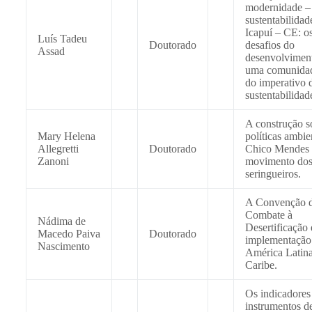
modernidade –
sustentabilida
Icapuí – CE: o
Luís Tadeu
Doutorado
desafios do
Assad
desenvolvimen
uma comunidad
do imperativo 
sustentabilidad
A construção s
Mary Helena
políticas ambie
Allegretti
Doutorado
Chico Mendes 
Zanoni
movimento do
seringueiros.
A Convenção 
Combate à
Nádima de
Desertificação 
Macedo Paiva
Doutorado
implementação
Nascimento
América Latina
Caribe.
Os indicadore
instrumentos d