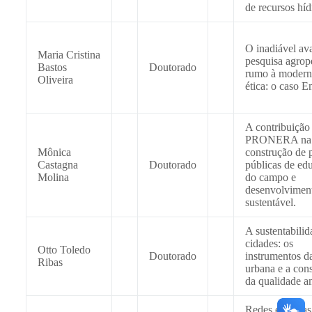
de recursos híd
O inadiável av
Maria Cristina
pesquisa agrop
Bastos
Doutorado
rumo à modern
Oliveira
ética: o caso 
A contribuição
PRONERA na
Mônica
construção de p
Castagna
Doutorado
públicas de ed
Molina
do campo e
desenvolvimen
sustentável.
A sustentabilid
cidades: os
Otto Toledo
Doutorado
instrumentos d
Ribas
urbana e a con
da qualidade a
Redes e tramas