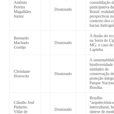
Antônio
consolidação d
Pereira
participativa d
Doutorado
Magalhães
Brasil: realidad
Junior
perspectivas n
contexto dos c
bacias hidrográ
A ilusão do ec
Bernardo
na Serra do Ci
Machado
Doutorado
MG: o caso de
Gontijo
Lapinha.
A sustentabilid
biodiversidade
unidades de
Christiane
Doutorado
conservação d
Horowitz
proteção integr
Parque Nacion
Brasília.
Brasília:
Cláudio José
“arquitectónica
Pinheiro
intercultural, h
Doutorado
Villar de
síntese de mod