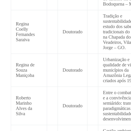
Bodoquena – 
Tradição e
sustentabilidad
Regina
estudo dos sab
Coelly
Doutorado
tradicionais do
Fernandes
na Chapada do
Saraiva
Veadeiros, Vil
Jorge – GO.
Urbanização e
Regina de
qualidade de v
Souza
Doutorado
municípios da
Maniçoba
Amazônia Leg
criados após 1
Entre o combat
Roberto
e a convivênci
Marinho
semiárido: tran
Doutorado
Alves da
paradigmáticas
Silva
sustentabilidad
desenvolvimen
Gestão ambient