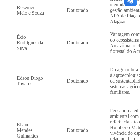
identidade cult
Rosemeri
Doutorado
gestão ambient
Melo e Souza
APA de Piaçab
Alagoas.
Vantagem comp
Écio
do ecossistema
Rodrigues da
Doutorado
Amazônia: o cl
Silva
florestal do Acr
Da agricultura
à agroecologia:
Edson Diogo
Doutorado
da sustentabili
Tavares
sistemas agríco
familiares.
Pensando a ed
ambiental com
referência à teo
Eliane
Humberto Matu
Mendes
Doutorado
vivência do es
Guimarães
relacional na