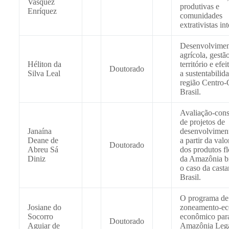
Vasquez
produtivas e
Enríquez
comunidades
extrativistas in
Desenvolvime
agrícola, gestã
Héliton da
território e efe
Doutorado
Silva Leal
a sustentabilid
região Centro-
Brasil.
Avaliação-cons
de projetos de
Janaína
desenvolviment
Deane de
a partir da val
Doutorado
Abreu Sá
dos produtos fl
Diniz
da Amazônia br
o caso da cast
Brasil.
O programa de
Josiane do
zoneamento-ec
Socorro
econômico par
Doutorado
Aguiar de
Amazônia Lega