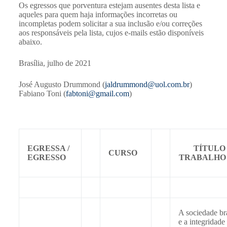
Os egressos que porventura estejam ausentes desta lista e
aqueles para quem haja informações incorretas ou
incompletas podem solicitar a sua inclusão e/ou correções
aos responsáveis pela lista, cujos e-mails estão disponíveis
abaixo.
Brasília, julho de 2021
José Augusto Drummond (
jaldrummond@uol.com.br
)
Fabiano Toni (
fabtoni@gmail.com
)
EGRESSA /
TÍTULO
CURSO
EGRESSO
TRABALHO
A sociedade bra
e a integridade