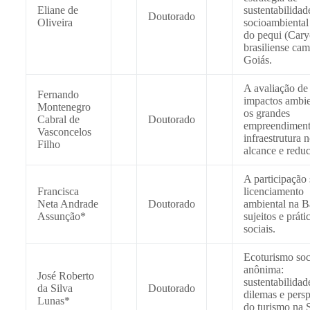
Eliane de
sustentabilidad
Doutorado
Oliveira
socioambiental
do pequi (Cary
brasiliense ca
Goiás.
A avaliação de
Fernando
impactos ambie
Montenegro
os grandes
Cabral de
Doutorado
empreendiment
Vasconcelos
infraestrutura n
Filho
alcance e redu
A participação 
Francisca
licenciamento
Neta Andrade
Doutorado
ambiental na B
Assunção*
sujeitos e práti
sociais.
Ecoturismo so
anônima:
José Roberto
sustentabilidad
da Silva
Doutorado
dilemas e persp
Lunas*
do turismo na 