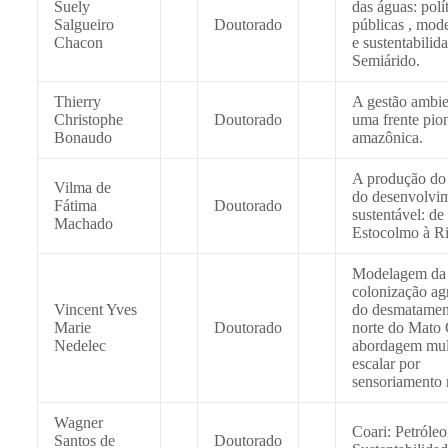
Suely
das águas: polí
Salgueiro
Doutorado
públicas , mod
Chacon
e sustentabilid
Semiárido.
Thierry
A gestão ambie
Christophe
Doutorado
uma frente pio
Bonaudo
amazônica.
A produção do 
Vilma de
do desenvolvi
Fátima
Doutorado
sustentável: de
Machado
Estocolmo à Ri
Modelagem da
colonização agr
Vincent Yves
do desmatamen
Marie
Doutorado
norte do Mato 
Nedelec
abordagem mul
escalar por
sensoriamento 
Wagner
Coari: Petróleo
Santos de
Doutorado