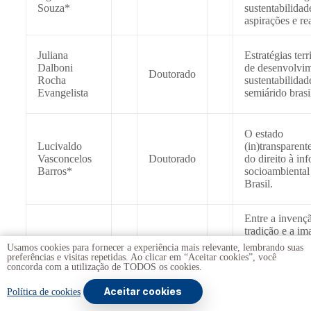
Souza*
sustentabilidad
aspirações e re
Juliana
Estratégias terri
Dalboni
de desenvolvim
Doutorado
Rocha
sustentabilidad
Evangelista
semiárido brasi
O estado
Lucivaldo
(in)transparente
Vasconcelos
Doutorado
do direito à in
Barros*
socioambiental
Brasil.
Entre a invenç
tradição e a i
Luiz Antônio
da sociedade
Usamos cookies para fornecer a experiência mais relevante, lembrando suas
Doutorado
Ferraro Junior
sustentável: es
preferências e visitas repetidas. Ao clicar em “Aceitar cookies”, você
concorda com a utilização de TODOS os cookies.
caso dos fundo
pasto na Bahia
Aceitar cookies
Política de cookies
A representaçã