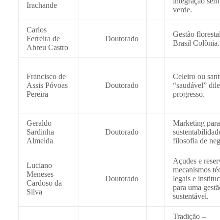
integração sem
Irachande
verde.
Carlos
Gestão floresta
Ferreira de
Doutorado
Brasil Colônia.
Abreu Castro
Francisco de
Celeiro ou sant
Assis Póvoas
Doutorado
“saudável” dil
Pereira
progresso.
Geraldo
Marketing para
Sardinha
Doutorado
sustentabilida
Almeida
filosofia de ne
Açudes e reserv
Luciano
mecanismos téc
Meneses
Doutorado
legais e institu
Cardoso da
para uma gestã
Silva
sustentável.
Tradição –