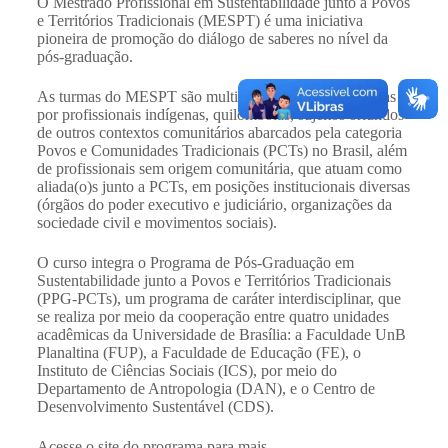
O Mestrado Profissional em Sustentabilidade junto a Povos
e Territórios Tradicionais (MESPT) é uma iniciativa
pioneira de promoção do diálogo de saberes no nível da
pós-graduação.
As turmas do MESPT são multiétnicas, sendo compostas
por profissionais indígenas, quilombolas, sujeitos oriundos
de outros contextos comunitários abarcados pela categoria
Povos e Comunidades Tradicionais (PCTs) no Brasil, além
de profissionais sem origem comunitária, que atuam como
aliada(o)s junto a PCTs, em posições institucionais diversas
(órgãos do poder executivo e judiciário, organizações da
sociedade civil e movimentos sociais).
O curso integra o Programa de Pós-Graduação em
Sustentabilidade junto a Povos e Territórios Tradicionais
(PPG-PCTs), um programa de caráter interdisciplinar, que
se realiza por meio da cooperação entre quatro unidades
acadêmicas da Universidade de Brasília: a Faculdade UnB
Planaltina (FUP), a Faculdade de Educação (FE), o
Instituto de Ciências Sociais (ICS), por meio do
Departamento de Antropologia (DAN), e o Centro de
Desenvolvimento Sustentável (CDS).
Acesse o site do programa para mais